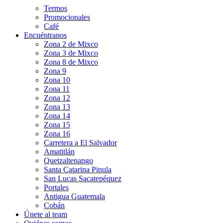
Termos
Promocionales
Café
Encuéntranos
Zona 2 de Mixco
Zona 3 de Mixco
Zona 8 de Mixco
Zona 9
Zona 10
Zona 11
Zona 12
Zona 13
Zona 14
Zona 15
Zona 16
Carretera a El Salvador
Amatitlán
Quetzaltenango
Santa Catarina Pinula
San Lucas Sacatepéquez
Portales
Antigua Guatemala
Cobán
Únete al team