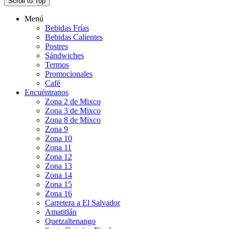
Scroll to Top
Menú
Bebidas Frías
Bebidas Calientes
Postres
Sándwiches
Termos
Promocionales
Café
Encuéntranos
Zona 2 de Mixco
Zona 3 de Mixco
Zona 8 de Mixco
Zona 9
Zona 10
Zona 11
Zona 12
Zona 13
Zona 14
Zona 15
Zona 16
Carretera a El Salvador
Amatitlán
Quetzaltenango