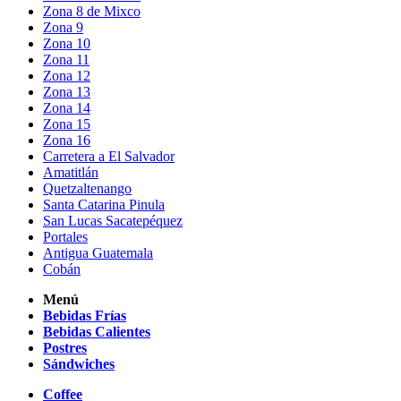
Zona 8 de Mixco
Zona 9
Zona 10
Zona 11
Zona 12
Zona 13
Zona 14
Zona 15
Zona 16
Carretera a El Salvador
Amatitlán
Quetzaltenango
Santa Catarina Pinula
San Lucas Sacatepéquez
Portales
Antigua Guatemala
Cobán
Menú
Bebidas Frías
Bebidas Calientes
Postres
Sándwiches
Coffee