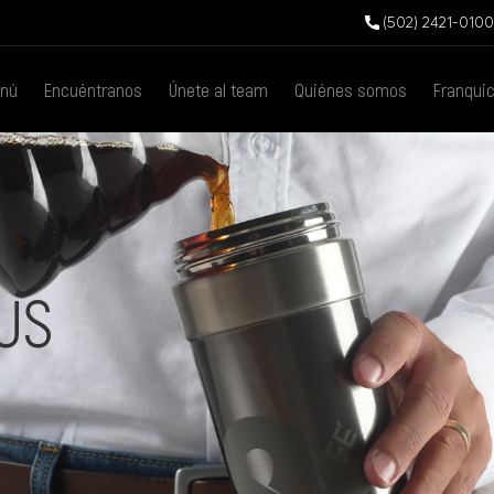
(502) 2421-0100
nú
Encuéntranos
Únete al team
Quiénes somos
Franqui
US