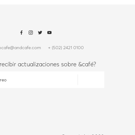
ocafe@andcafe.com
+ (502) 2421 0100
recibir actualizaciones sobre &café?