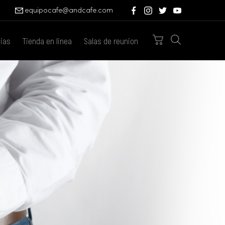
equipocafe@andcafe.com
cias
Tienda en linea
Salas de reunion